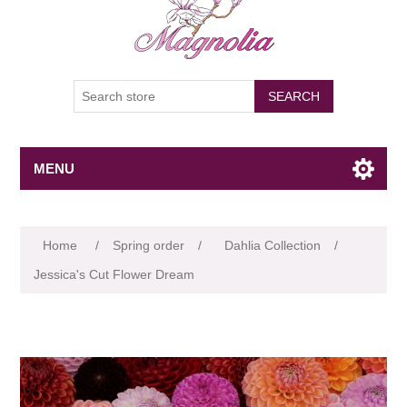
SEARCH
MENU
Attribute name
Attribute value
Home
/
Spring order
/
Dahlia Collection
/
Jessica's Cut Flower Dream