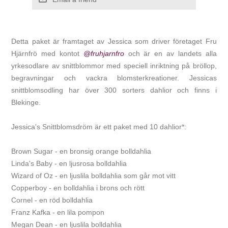
Detta paket är framtaget av Jessica som driver företaget Fru
Hjärnfrö med kontot
@fruhjarnfro
och är en av landets alla
yrkesodlare av snittblommor med speciell inriktning på bröllop,
begravningar och vackra blomsterkreationer. Jessicas
snittblomsodling har över 300 sorters dahlior och finns i
Blekinge.
Jessica's Snittblomsdröm är ett paket med 10 dahlior*:
Brown Sugar - en bronsig orange bolldahlia
Linda's Baby - en ljusrosa bolldahlia
Wizard of Oz - en ljuslila bolldahlia som går mot vitt
Copperboy - en bolldahlia i brons och rött
Cornel - en röd bolldahlia
Franz Kafka - en lila pompon
Megan Dean - en ljuslila bolldahlia