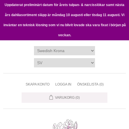
Uppdaterat preliminärt datum för årets tulpan- & narcisslökar samt nästa
års dahliasortiment släpp är måndag 10 augusti eller tisdag 11 augusti. Vi
inväntar en teknisk lösning som vi nu blivit lovade ska vara fixat i början på
veckan.
SKAPA KONTO
LOGGA IN
ÖNSKELISTA
(0)
VARUKORG
(0)