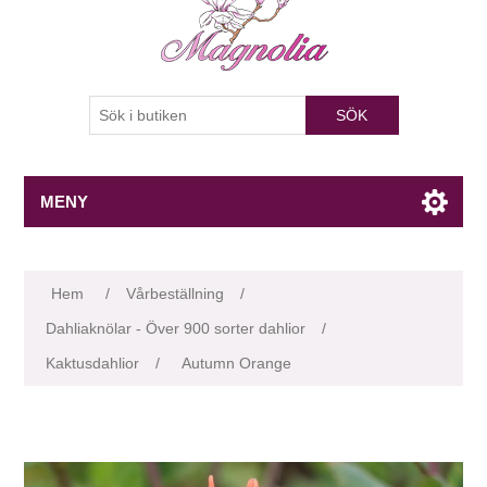
SÖK
MENY
Attributnamn
Attributvärde
Hem
/
Vårbeställning
/
Dahliaknölar - Över 900 sorter dahlior
/
Kaktusdahlior
/
Autumn Orange