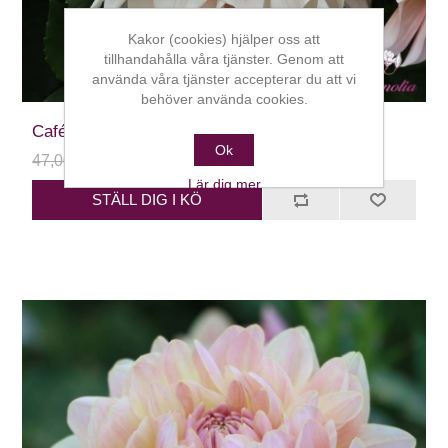
Kakor (cookies) hjälper oss att
tillhandahålla våra tjänster. Genom att
använda våra tjänster accepterar du att vi
behöver använda cookies.
Café au Lait
Ok
47,00 kr
24,00 kr
Lär dig mer
STÄLL DIG I KÖ