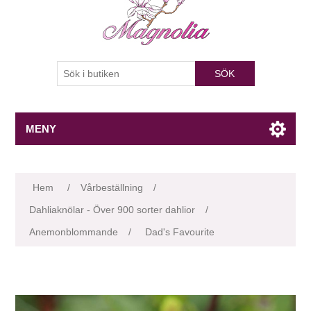
SÖK
MENY
Attributnamn
Attributvärde
Hem
/
Vårbeställning
/
Dahliaknölar - Över 900 sorter dahlior
/
Anemonblommande
/
Dad's Favourite