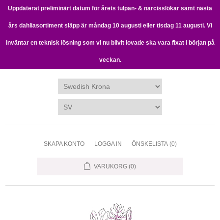
Uppdaterat preliminärt datum för årets tulpan- & narcisslökar samt nästa
års dahliasortiment släpp är måndag 10 augusti eller tisdag 11 augusti. Vi
inväntar en teknisk lösning som vi nu blivit lovade ska vara fixat i början på
veckan.
SKAPA KONTO
LOGGA IN
ÖNSKELISTA
(0)
VARUKORG
(0)