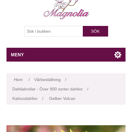
SÖK
MENY
Attributnamn
Attributvärde
Hem
/
Vårbeställning
/
Dahliaknölar - Över 900 sorter dahlior
/
Kaktusdahlior
/
Gelber Vulcan