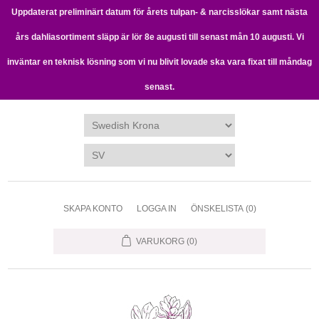
Uppdaterat preliminärt datum för årets tulpan- & narcisslökar samt nästa
års dahliasortiment släpp är lör 8e augusti till senast mån 10 augusti. Vi
inväntar en teknisk lösning som vi nu blivit lovade ska vara fixat till måndag
senast.
SKAPA KONTO
LOGGA IN
ÖNSKELISTA
(0)
VARUKORG
(0)