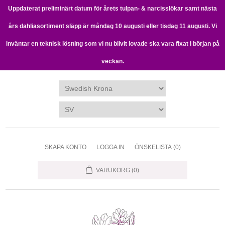
Uppdaterat preliminärt datum för årets tulpan- & narcisslökar samt nästa
års dahliasortiment släpp är måndag 10 augusti eller tisdag 11 augusti. Vi
inväntar en teknisk lösning som vi nu blivit lovade ska vara fixat i början på
veckan.
SKAPA KONTO
LOGGA IN
ÖNSKELISTA
(0)
VARUKORG
(0)