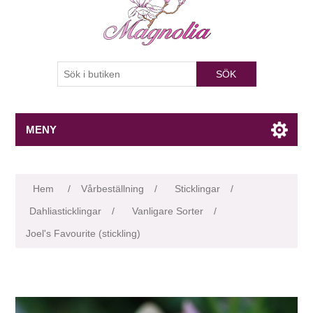
SÖK
MENY
Attributnamn
Attributvärde
Hem
/
Vårbeställning
/
Sticklingar
/
Dahliasticklingar
/
Vanligare Sorter
/
Joel's Favourite (stickling)