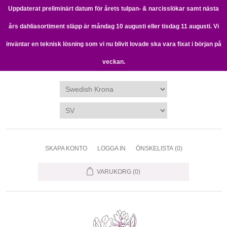
Uppdaterat preliminärt datum för årets tulpan- & narcisslökar samt nästa
års dahliasortiment släpp är måndag 10 augusti eller tisdag 11 augusti. Vi
inväntar en teknisk lösning som vi nu blivit lovade ska vara fixat i början på
veckan.
SKAPA KONTO
LOGGA IN
ÖNSKELISTA
(0)
VARUKORG
(0)