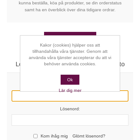
kunna beställa, köa på produkter, se din orderstatus
samt ha en överblick över dina tidigare ordrar.
SKAPA KONTO
Kakor (cookies) hjälper oss att
tillhandahålla våra tjänster. Genom att
använda våra tjänster accepterar du att vi
Logga in här om du redan har ett konto
behöver använda cookies.
Ok
E-post:
Lär dig mer
Lösenord:
Kom ihåg mig
Glömt lösenord?