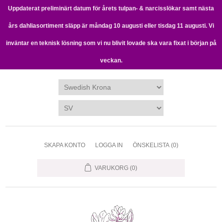
Uppdaterat preliminärt datum för årets tulpan- & narcisslökar samt nästa
års dahliasortiment släpp är måndag 10 augusti eller tisdag 11 augusti. Vi
inväntar en teknisk lösning som vi nu blivit lovade ska vara fixat i början på
veckan.
SKAPA KONTO
LOGGA IN
ÖNSKELISTA
(0)
VARUKORG
(0)