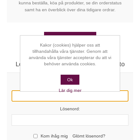
kunna beställa, köa på produkter, se din orderstatus
samt ha en överblick över dina tidigare ordrar.
SKAPA KONTO
Kakor (cookies) hjälper oss att
tillhandahålla våra tjänster. Genom att
använda våra tjänster accepterar du att vi
Logga in här om du redan har ett konto
behöver använda cookies.
Ok
E-post:
Lär dig mer
Lösenord:
Kom ihåg mig
Glömt lösenord?