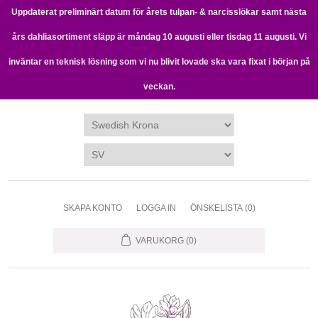
Uppdaterat preliminärt datum för årets tulpan- & narcisslökar samt nästa
års dahliasortiment släpp är måndag 10 augusti eller tisdag 11 augusti. Vi
inväntar en teknisk lösning som vi nu blivit lovade ska vara fixat i början på
veckan.
SKAPA KONTO
LOGGA IN
ÖNSKELISTA
(0)
VARUKORG
(0)