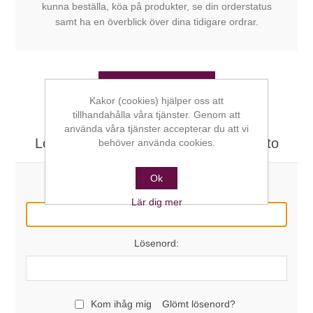
kunna beställa, köa på produkter, se din orderstatus
samt ha en överblick över dina tidigare ordrar.
SKAPA KONTO
Kakor (cookies) hjälper oss att
tillhandahålla våra tjänster. Genom att
använda våra tjänster accepterar du att vi
Logga in här om du redan har ett konto
behöver använda cookies.
Ok
E-post:
Lär dig mer
Lösenord:
Kom ihåg mig
Glömt lösenord?