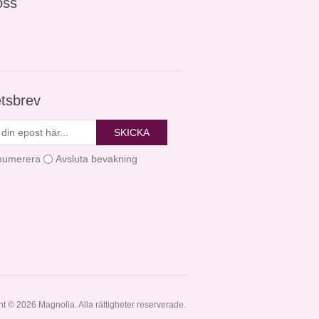
oss
tsbrev
SKICKA
numerera
Avsluta bevakning
t © 2026 Magnolia. Alla rättigheter reserverade.