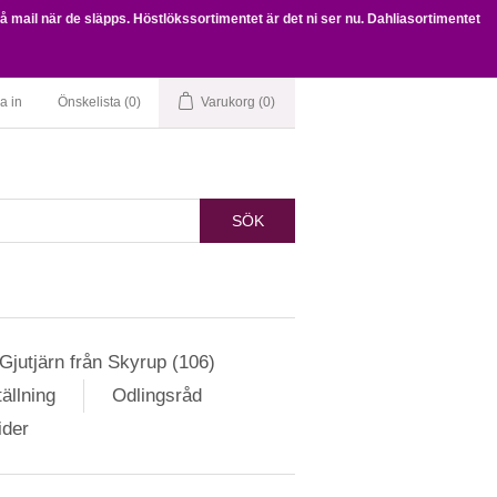
få mail när de släpps. Höstlökssortimentet är det ni ser nu. Dahliasortimentet
a in
Önskelista
(0)
Varukorg
(0)
SÖK
Gjutjärn från Skyrup (106)
ällning
Odlingsråd
ider