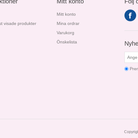
ktioner
Mitt konto
Följ 
Mitt konto
t visade produkter
Mina ordrar
Varukorg
Önskelista
Nyhe
Pre
Copyrigh