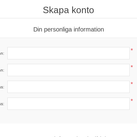
Skapa konto
Din personliga information
*
n:
*
n:
*
ss:
*
ss: