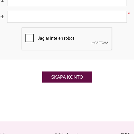
d:
*
rd:
SKAPA KONTO