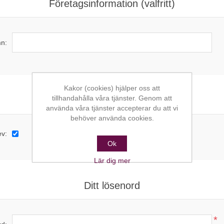
Företagsinformation (valfritt)
n:
Kakor (cookies) hjälper oss att
tillhandahålla våra tjänster. Genom att
Alternativ
använda våra tjänster accepterar du att vi
behöver använda cookies.
ev:
Ok
Lär dig mer
Ditt lösenord
*