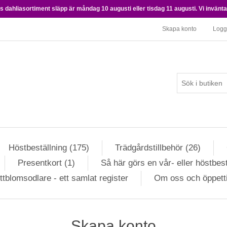
 dahliasortiment släpp är måndag 10 augusti eller tisdag 11 augusti. Vi inväntar 
Skapa konto
Logg
Höstbeställning (175)
Trädgårdstillbehör (26)
Presentkort (1)
Så här görs en vår- eller höstbest
ttblomsodlare - ett samlat register
Om oss och öppett
Skapa konto