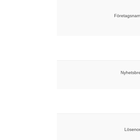
Företagsnam
Nyhetsbr
Lösenor