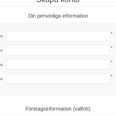
Din personliga information
*
n:
*
n:
*
ss:
*
ss:
Företagsinformation (valfritt)