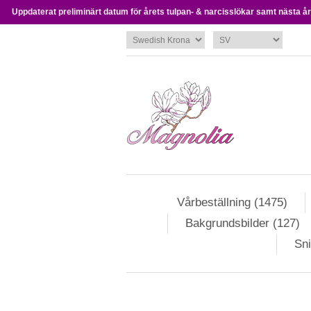
Uppdaterat preliminärt datum för årets tulpan- & narcisslökar samt nästa års
Vårbeställning (1475)
Bakgrundsbilder (127)
Sni