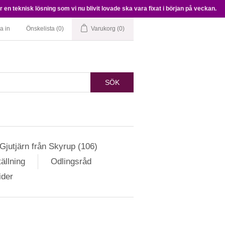
en teknisk lösning som vi nu blivit lovade ska vara fixat i början på veckan.
a in
Önskelista
(0)
Varukorg
(0)
SÖK
Gjutjärn från Skyrup (106)
ällning
Odlingsråd
ider