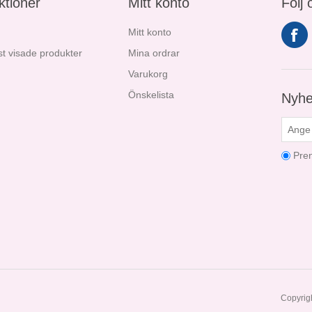
ktioner
Mitt konto
Följ 
Mitt konto
t visade produkter
Mina ordrar
Varukorg
Önskelista
Nyhe
Pre
Copyrigh