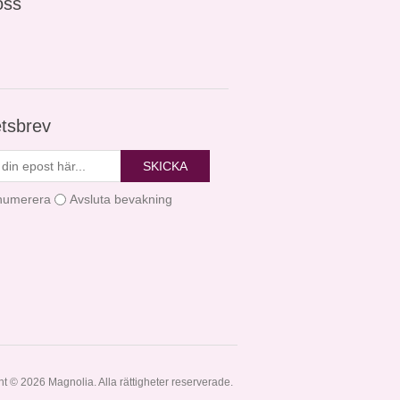
oss
tsbrev
SKICKA
numerera
Avsluta bevakning
t © 2026 Magnolia. Alla rättigheter reserverade.