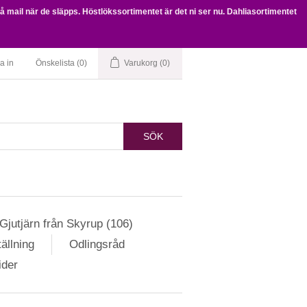
få mail när de släpps. Höstlökssortimentet är det ni ser nu. Dahliasortimentet
a in
Önskelista
(0)
Varukorg
(0)
SÖK
Gjutjärn från Skyrup (106)
ällning
Odlingsråd
ider