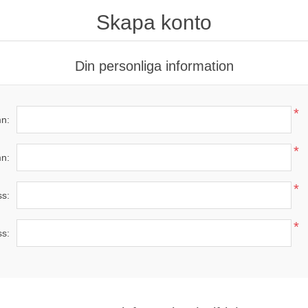
Skapa konto
Din personliga information
*
n:
*
n:
*
ss:
*
ss: