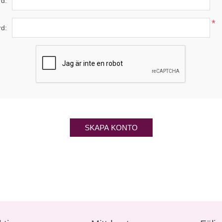
d:
*
rd:
SKAPA KONTO