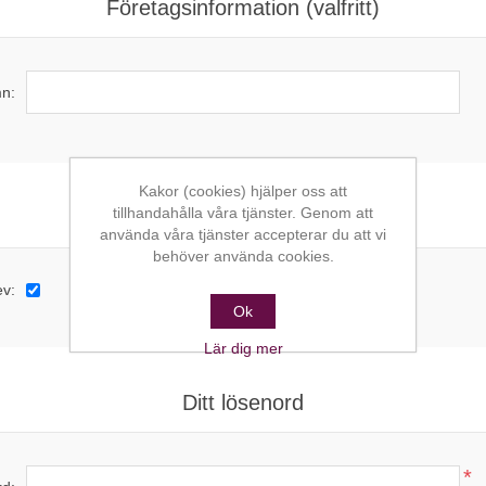
Företagsinformation (valfritt)
n:
Kakor (cookies) hjälper oss att
tillhandahålla våra tjänster. Genom att
Alternativ
använda våra tjänster accepterar du att vi
behöver använda cookies.
ev:
Ok
Lär dig mer
Ditt lösenord
*