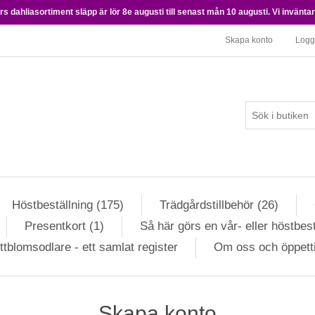
 dahliasortiment släpp är lör 8e augusti till senast mån 10 augusti. Vi inväntar 
Skapa konto
Logg
Höstbeställning (175)
Trädgårdstillbehör (26)
Presentkort (1)
Så här görs en vår- eller höstbest
ttblomsodlare - ett samlat register
Om oss och öppett
Skapa konto