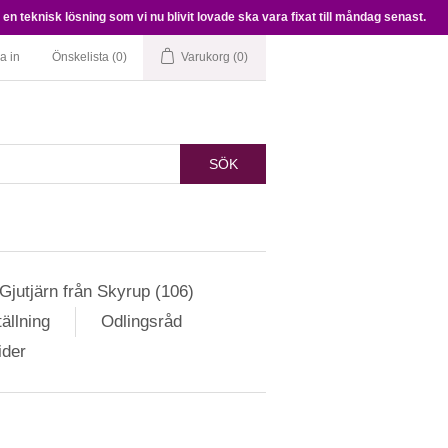
en teknisk lösning som vi nu blivit lovade ska vara fixat till måndag senast.
a in
Önskelista
(0)
Varukorg
(0)
SÖK
Gjutjärn från Skyrup (106)
ällning
Odlingsråd
ider