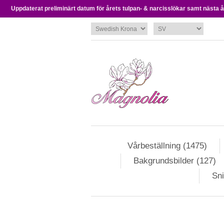
Uppdaterat preliminärt datum för årets tulpan- & narcisslökar samt nästa års
Vårbeställning (1475)
Bakgrundsbilder (127)
Sni