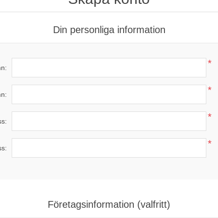
Din personliga information
*
n:
*
n:
*
ss:
*
ss:
Företagsinformation (valfritt)