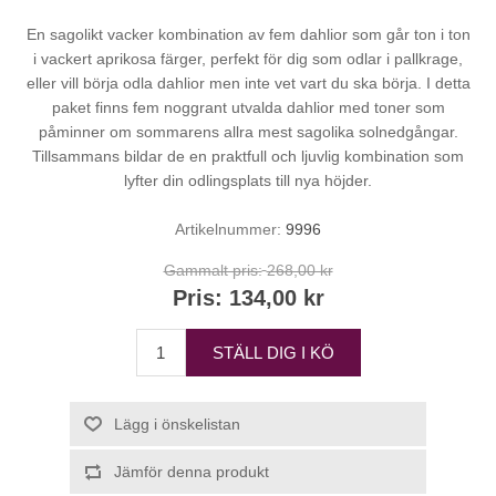
En sagolikt vacker kombination av fem dahlior som går ton i ton
i vackert aprikosa färger, perfekt för dig som odlar i pallkrage,
eller vill börja odla dahlior men inte vet vart du ska börja. I detta
paket finns fem noggrant utvalda dahlior med toner som
påminner om sommarens allra mest sagolika solnedgångar.
Tillsammans bildar de en praktfull och ljuvlig kombination som
lyfter din odlingsplats till nya höjder.
Artikelnummer:
9996
Gammalt pris:
268,00 kr
Pris:
134,00 kr
STÄLL DIG I KÖ
Lägg i önskelistan
Jämför denna produkt