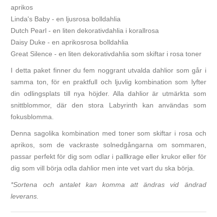
aprikos
Linda's Baby - en ljusrosa bolldahlia
Dutch Pearl - en liten dekorativdahlia i korallrosa
Daisy Duke - en aprikosrosa bolldahlia
Great Silence - en liten dekorativdahlia som skiftar i rosa toner
I detta paket finner du fem noggrant utvalda dahlior som går i
samma ton, för en praktfull och ljuvlig kombination som lyfter
din odlingsplats till nya höjder. Alla dahlior är utmärkta som
snittblommor, där den stora Labyrinth kan användas som
fokusblomma.
Denna sagolika kombination med toner som skiftar i rosa och
aprikos, som de vackraste solnedgångarna om sommaren,
passar perfekt för dig som odlar i pallkrage eller krukor eller för
dig som vill börja odla dahlior men inte vet vart du ska börja.
*Sortena och antalet kan komma att ändras vid ändrad
leverans.