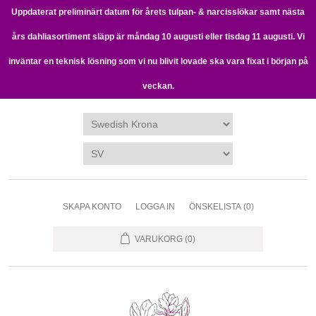
Uppdaterat preliminärt datum för årets tulpan- & narcisslökar samt nästa
års dahliasortiment släpp är måndag 10 augusti eller tisdag 11 augusti. Vi
inväntar en teknisk lösning som vi nu blivit lovade ska vara fixat i början på
veckan.
SKAPA KONTO
LOGGA IN
ÖNSKELISTA
(0)
VARUKORG
(0)