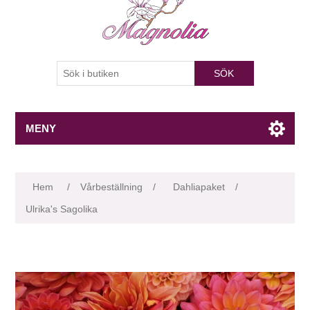
SÖK
MENY
Attributnamn
Attributvärde
Hem
/
Vårbeställning
/
Dahliapaket
/
Ulrika's Sagolika