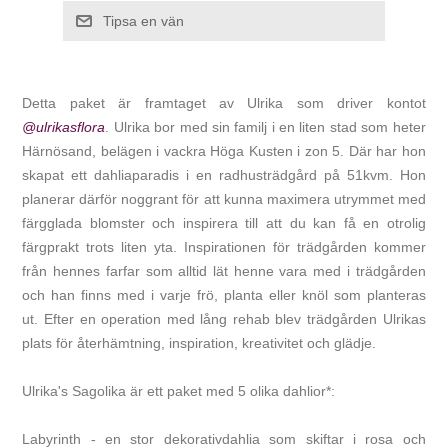
Tipsa en vän
Detta paket är framtaget av Ulrika som driver kontot
@ulrikasflora
.
Ulrika bor med sin familj i en liten stad som heter
Härnösand, belägen i vackra Höga Kusten i zon 5. Där har hon
skapat ett dahliaparadis i en radhusträdgård på 51kvm. Hon
planerar därför noggrant för att kunna maximera utrymmet med
färgglada blomster och inspirera till att du kan få en otrolig
färgprakt trots liten yta. Inspirationen för trädgården kommer
från hennes farfar som alltid lät henne vara med i trädgården
och han finns med i varje frö, planta eller knöl som planteras
ut. Efter en operation med lång rehab blev trädgården Ulrikas
plats för återhämtning, inspiration, kreativitet och glädje.
Ulrika's Sagolika är ett paket med 5 olika dahlior*:
Labyrinth - en stor dekorativdahlia som skiftar i rosa och