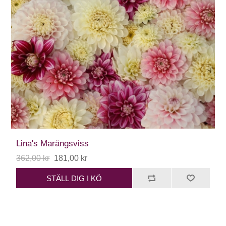
Lina's Marängsviss
362,00 kr
181,00 kr
STÄLL DIG I KÖ