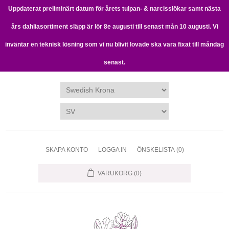
Uppdaterat preliminärt datum för årets tulpan- & narcisslökar samt nästa
års dahliasortiment släpp är lör 8e augusti till senast mån 10 augusti. Vi
inväntar en teknisk lösning som vi nu blivit lovade ska vara fixat till måndag
senast.
SKAPA KONTO
LOGGA IN
ÖNSKELISTA
(0)
VARUKORG
(0)