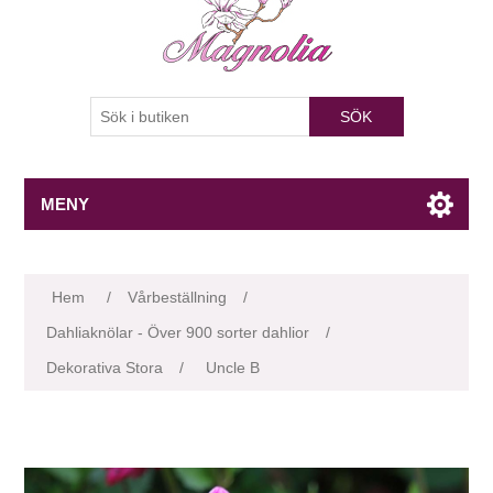
SÖK
MENY
Attributnamn
Attributvärde
Hem
/
Vårbeställning
/
Dahliaknölar - Över 900 sorter dahlior
/
Dekorativa Stora
/
Uncle B