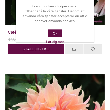
Kakor (cookies) hjälper oss att
tillhandahålla våra tjänster. Genom att
använda våra tjänster accepterar du att vi
behöver använda cookies.
Café au Lait
Ok
47,00 kr
24,00 kr
Lär dig mer
STÄLL DIG I KÖ