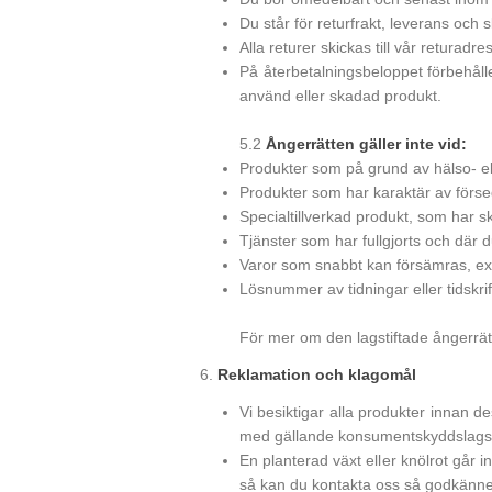
Du står för returfrakt, leverans och
Alla returer skickas till vår returad
På återbetalningsbeloppet förbehål
använd eller skadad produkt.
5.2
Ångerrätten gäller inte vid:
Produkter som på grund av hälso- ell
Produkter som har karaktär av försegl
Specialtillverkad produkt, som har sk
Tjänster som har fullgjorts och där du
Varor som snabbt kan försämras, exe
Lösnummer av tidningar eller tidskrif
För mer om den lagstiftade ångerrä
6.
Reklamation och klagomål
Vi besiktigar alla produkter innan de
med gällande konsumentskyddslagstift
En planterad växt eller knölrot går i
så kan du kontakta oss så godkänner v