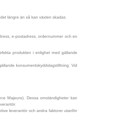
r det längre än så kan växten skadas.
n adress, e-postadress, ordernummer och en
defekta produkten i enlighet med gällande
d gällande konsumentskyddslagstiftning. Vid
(Force Majeure). Dessa omständigheter kan
everantör.
tive leverantör och andra faktorer utanför