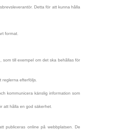
revsleverantör. Detta för att kunna hålla
art format.
g, som till exempel om det ska behållas för
reglerna efterföljs.
 och kommunicera känslig information som
 att hålla en god säkerhet.
 att publiceras online på webbplatsen. De