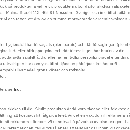
 skick på produkterna vid retur, produkterna bör därför skickas välpaket
ress: "Malma Bredöl 113, 465 91 Nossebro, Sverige" och inte till ett utläm
ler vi oss rätten att dra av en summa motsvarande värdeminskningen 
er hygienskäl har förseglats (plomberats) och där förseglingen (plombe
ad ljud- eller bildupptagning och där förseglingen har brutits av dig.
räddarsytts särskilt åt dig eller har en tydlig personlig prägel efter din
 uttryckligen har samtyckt till att tjänsten påbörjas utan ångerrätt.
mpelvis livsmedel, gröna växter och rotknölar.
ter.
tten, se
här
.
ssa skickas till dig. Skulle produkten ändå vara skadad eller felexpedie
ning att kostnadsfritt åtgärda felet. Är det en växt du vill reklamera 
nte att reklamera eftersom växtens kvalité påverkas av planteringen. Ifa
i reklamationen ifall vi också anser att felet var där innan vi skickade