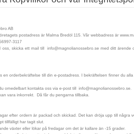
ebro AB
. Företagets postadress är Malma Bredöl 115. Vår webbadress är www.m
556997-3117
ss, skicka ett mail till
info@magnolianossebro.se
med ditt ärende o
s en orderbekräftelse till din e-postadress. I bekräftelsen finner du alla
du omedelbart kontakta oss via e-post till
info@magnolianossebro.se
.
 kan vara inkorrekt. Då får du pengarna tillbaka.
gar efter ordern är packad och skickad. Det kan dröja upp till några ve
illfälligt har tagit slut.
ande växter eller lökar på fredagar om det är kallare än -15 grader.