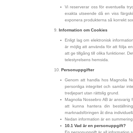
Vi reserverar oss för eventuella try
exakta utseende då en viss färgski
exponera produkterna så korrekt som
9.
Information om Cookies
Enligt lag om elektronisk informatio
är möjlig att använda för att följa 
att ge tillgång till olika funktioner
telestyrelsens hemsida.
10.
Personuppgifter
Genom att handla hos Magnolia Nos
personliga integritet och samlar inte 
tredjepart utan rättslig grund.
Magnolia Nossebro AB är ansvarig f
att kunna hantera din beställni
marknadsföringen åt dina individuel
Nedan information är en summering 
10.1 Vad är en personuppgift?
En personuppgift är all information so