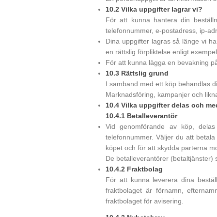
10.2 Vilka uppgifter lagrar vi?
För att kunna hantera din beställn
telefonnummer, e-postadress, ip-adr
Dina uppgifter lagras så länge vi har 
en rättslig förpliktelse enligt exempe
För att kunna lägga en bevakning på
10.3 Rättslig grund
I samband med ett köp behandlas dina
Marknadsföring, kampanjer och likna
10.4 Vilka uppgifter delas och med
10.4.1 Betalleverantör
Vid genomförande av köp, delas 
telefonnummer. Väljer du att betal
köpet och för att skydda parterna m
De betalleverantörer (betaltjänster)
10.4.2 Fraktbolag
För att kunna leverera dina bestäl
fraktbolaget är förnamn, efterna
fraktbolaget för avisering.