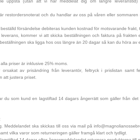
lle uppstå (utan att vi har meddelat dig om längre leveranstid)
m är restordersnoterat och du handlar av oss på våren eller sommaren s
 ut beställd försändelse debiteras kunden kostnad för motsvarande frakt, t
tan leverans, kommer vi att skicka beställningen och faktura på frakten 
 att beställningen ska ligga hos oss längre än 20 dagar så kan du höra av
h alla priser är inklusive 25% moms.
 orsakat av prisändring från leverantör, feltryck i prislistan samt f
 att justera priset.
r du som kund en lagstiftad 14 dagars ångerrätt som gäller från det
:
. Meddelandet ska skickas till oss via mail på
info@magnolianossebr
mt vilka varor som returneringen gäller framgå klart och tydligt.
agstiftad 14 dagar efter ångermeddelandet returnera produkterna till o