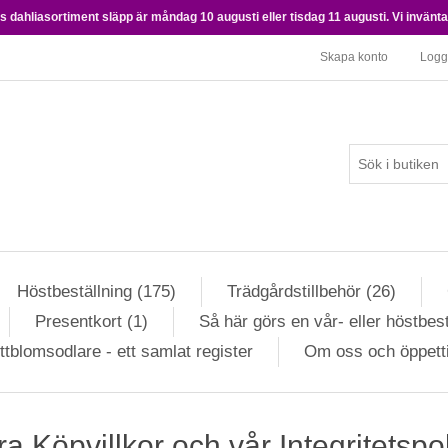
 dahliasortiment släpp är måndag 10 augusti eller tisdag 11 augusti. Vi inväntar 
Skapa konto
Logg
Höstbeställning (175)
Trädgårdstillbehör (26)
Presentkort (1)
Så här görs en vår- eller höstbest
ttblomsodlare - ett samlat register
Om oss och öppett
a Köpvillkor och vår Integritetspo