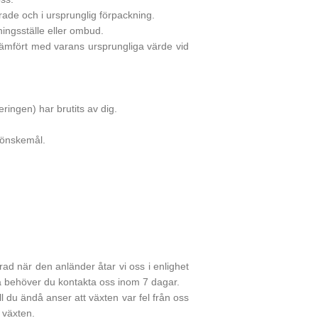
erade och i ursprunglig förpackning.
ningsställe eller ombud.
jämfört med varans ursprungliga värde vid
ringen) har brutits av dig.
a önskemål.
rad när den anländer åtar vi oss i enlighet
så behöver du kontakta oss inom 7 dagar.
ll du ändå anser att växten var fel från oss
 växten.