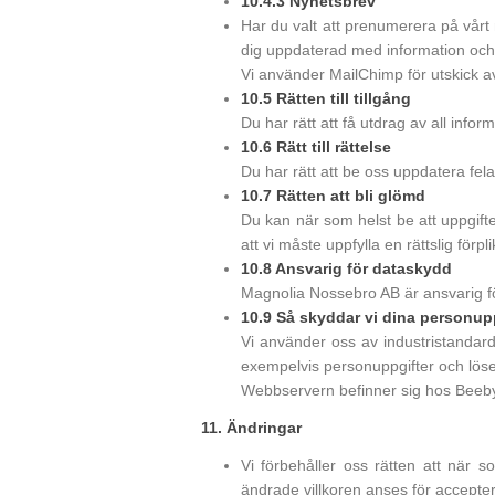
10.4.3 Nyhetsbrev
Har du valt att prenumerera på vårt
dig uppdaterad med information och
Vi använder MailChimp för utskick a
10.5 Rätten till tillgång
Du har rätt att få utdrag av all info
10.6 Rätt till rättelse
Du har rätt att be oss uppdatera fela
10.7 Rätten att bli glömd
Du kan när som helst be att uppgifter
att vi måste uppfylla en rättslig förp
10.8 Ansvarig för dataskydd
Magnolia Nossebro AB är ansvarig för 
10.9 Så skyddar vi dina personup
Vi använder oss av industristandar
exempelvis personuppgifter och löse
Webbservern befinner sig hos Beebyt
11. Ändringar
Vi förbehåller oss rätten att när s
ändrade villkoren anses för accept