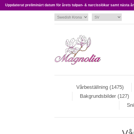
Uppdaterat preliminärt datum för årets tulpan- & narcisslökar samt nästa års
Vårbeställning (1475)
Bakgrundsbilder (127)
Sni
Vår