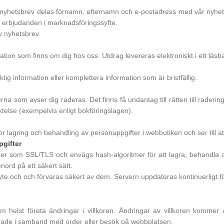
 nyhetsbrev delas förnamn, efternamn och e-postadress med vår nyhetsb
 erbjudanden i marknadsföringssyfte.
v nyhetsbrev.
rmation som finns om dig hos oss. Utdrag levereras elektroniskt i ett läsb
ktig information eller komplettera information som är bristfällig.
na som avser dig raderas. Det finns få undantag till rätten till raderin
liktelse (exempelvis enligt bokföringslagen).
lagring och behandling av personuppgifter i webbutiken och ser till att 
pgifter
der som SSL/TLS och envägs hash-algoritmer för att lagra, behandla
nord på ett säkert sätt.
e och och förvaras säkert av dem. Servern uppdateras kontinuerligt för
om helst företa ändringar i villkoren. Ändringar av villkoren kommer
erade i samband med order eller besök på webbplatsen.