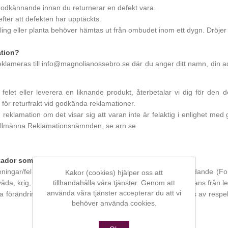
 godkännande innan du returnerar en defekt vara.
fter att defekten har upptäckts.
ckling eller planta behöver hämtas ut från ombudet inom ett dygn. Dröje
ation?
d reklameras till info@magnolianossebro.se där du anger ditt namn, di
felet eller leverera en liknande produkt, återbetalar vi dig för den 
 för returfrakt vid godkända reklamationer.
n reklamation om det visar sig att varan inte är felaktig i enlighet me
rån Allmänna Reklamationsnämnden, se arn.se.
 skador som kan uppstå på grund av produkten.
eningar/fel till följd av omständigheter utanför företagets rådande 
Kakor (cookies) hjälper oss att
tillhandahålla våra tjänster. Genom att
våda, krig, myndighetsbeslut, förminskad eller utebliven leverans från l
använda våra tjänster accepterar du att vi
lla förändringar på produkter/produktegenskaper som ändrats av respek
behöver använda cookies.