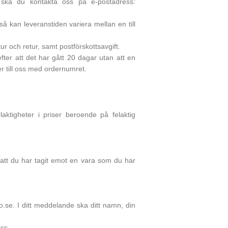
 ska du kontakta oss på e-postadress:
å kan leveranstiden variera mellan en till
ur och retur, samt postförskottsavgift.
efter att det har gått 20 dagar utan att en
 er till oss med ordernumret.
elaktigheter i priser beroende på felaktig
 att du har tagit emot en vara som du har
o.se
. I ditt meddelande ska ditt namn, din
ss.