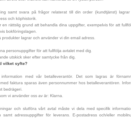
ing samt svara på frågor relaterat till din order (kundtjänst) lagra
ess och köphistorik.
en rättslig grund att behandla dina uppgifter, exempelvis för att fullfölj
lvis bokföringslagen.
 produkter lagrar och använder vi din email adress.
 personuppgifter för att fullfölja avtalet med dig.
nde utskick sker efter samtycke från dig.
 vilket syfte?
information med vår betalleverantör. Det som lagras är förnamn
a med faktura sparas även personnummer hos betalleverantören. Info
ot bedrägeri.
 som vi använder oss av är: Klarna.
lningar och slutföra vårt avtal måste vi dela med specifik informa
mn samt adressuppgifter för leverans. E-postadress och/eller mo