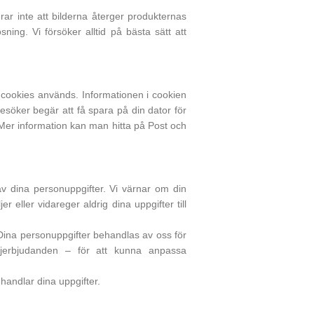
rar inte att bilderna återger produkternas
ing. Vi försöker alltid på bästa sätt att
t cookies används. Informationen i cookien
esöker begär att få spara på din dator för
s. Mer information kan man hitta på Post och
 dina personuppgifter. Vi värnar om din
r eller vidareger aldrig dina uppgifter till
Dina personuppgifter behandlas av oss för
njerbjudanden – för att kunna anpassa
andlar dina uppgifter.