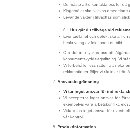
Du måste alltid kontakta oss för ett
Klagomålet ska skickas omedelbart e
Levande växter i tillväxtfas som sti
6.1
Hur går du tillväga vid reklam
Eventuella fel och defekt ska allti
beskrivning av felet samt en bild.
Om det inte lyckas oss att åtgärda 
konsumentskyddslagstiftning. Vi står
Vi förbehåller oss rätten att neka e
reklamationer följer vi riktlinjer f
7.
Ansvarsbegränsning
Vi tar inget ansvar för indirekta
Vi accepterar inget ansvar för förs
exempelvis vara arbetskonflikt, elds
Vidare tas inget ansvar för eventue
vår kontroll.
8.
Produktinformation