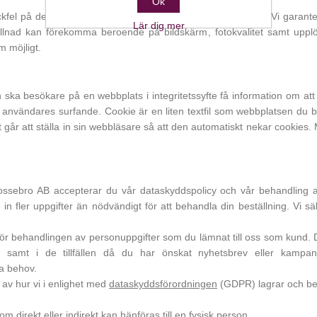
Ok
ckfel på denna webbplats samt slutförsäljning av produkter. Vi garante
Lär dig mer
llnad kan förekomma beroende på bildskärm, fotokvalitet samt upplösn
 möjligt.
n ska besökare på en webbplats i integritetssyfte få information om at
en användares surfande. Cookie är en liten textfil som webbplatsen du b
. Det går att ställa in sin webbläsare så att den automatiskt nekar cookie
sebro AB accepterar du vår dataskyddspolicy och vår behandling av
in fler uppgifter än nödvändigt för att behandla din beställning. Vi sälje
ör behandlingen av personuppgifter som du lämnat till oss som kund. 
ng samt i de tillfällen då du har önskat nyhetsbrev eller kampa
la behov.
av hur vi i enlighet med
dataskyddsförordningen
(GDPR) lagrar och beh
m direkt eller indirekt kan hänföras till en fysisk person.