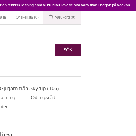
en teknisk lösning som vi nu blivit lovade ska vara fixat i början på veckan.
a in
Önskelista
(0)
Varukorg
(0)
SÖK
Gjutjärn från Skyrup (106)
ällning
Odlingsråd
ider
licy