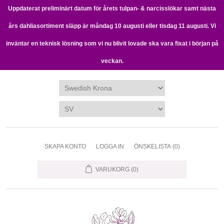
Uppdaterat preliminärt datum för årets tulpan- & narcisslökar samt nästa
års dahliasortiment släpp är måndag 10 augusti eller tisdag 11 augusti. Vi
inväntar en teknisk lösning som vi nu blivit lovade ska vara fixat i början på
veckan.
SKAPA KONTO
LOGGA IN
ÖNSKELISTA
(0)
VARUKORG
(0)