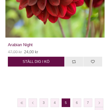
Arabian Night
47,00 kr
24,00 kr
STÄLL DIG I KÖ
3
4
5
6
7