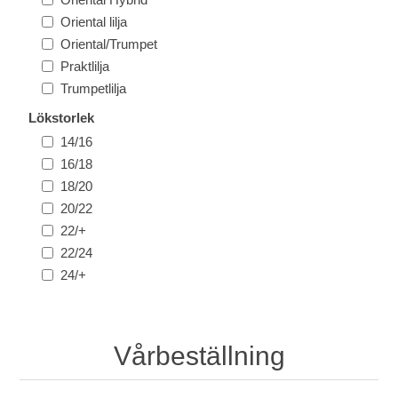
Oriental lilja
Oriental/Trumpet
Praktlilja
Trumpetlilja
Lökstorlek
14/16
16/18
18/20
20/22
22/+
22/24
24/+
Vårbeställning