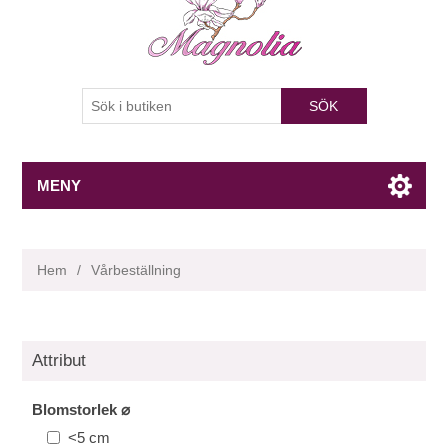
SÖK
MENY
Hem
/
Vårbeställning
Attribut
Blomstorlek ⌀
<5 cm