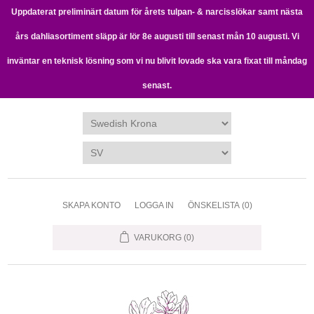
Uppdaterat preliminärt datum för årets tulpan- & narcisslökar samt nästa
års dahliasortiment släpp är lör 8e augusti till senast mån 10 augusti. Vi
inväntar en teknisk lösning som vi nu blivit lovade ska vara fixat till måndag
senast.
SKAPA KONTO
LOGGA IN
ÖNSKELISTA
(0)
VARUKORG
(0)