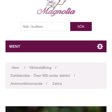
SÖK
MENY
Attributnamn
Attributvärde
Hem
/
Vårbeställning
/
Dahliaknölar - Över 900 sorter dahlior
/
Anemonblommande
/
Zahra