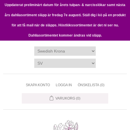
Uppdaterat preliminärt datum för årets tulpan- & narcisslökar samt nästa
års dahliasortiment släpp är fredag 7e augusti. Ställ dig i kö på en produkt
för att få mail när de släpps. Höstlökssortimentet är det ni ser nu.
Dahliasortimentet kommer ändras vid släpp.
SKAPA KONTO
LOGGA IN
ÖNSKELISTA
(0)
VARUKORG
(0)