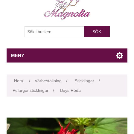
SÖK
MENY
Attributnamn
Attributvärde
Hem
/
Vårbeställning
/
Sticklingar
/
Pelargonsticklingar
/
Boys Röda