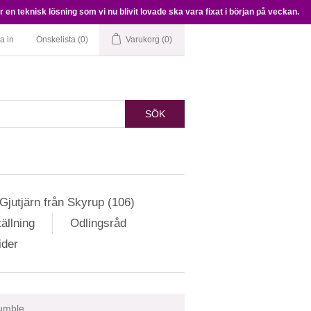
en teknisk lösning som vi nu blivit lovade ska vara fixat i början på veckan.
a in
Önskelista
(0)
Varukorg
(0)
SÖK
Gjutjärn från Skyrup (106)
ällning
Odlingsråd
ider
umble