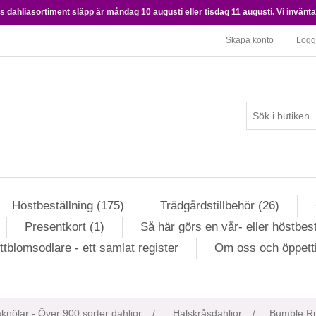
 dahliasortiment släpp är måndag 10 augusti eller tisdag 11 augusti. Vi inväntar 
Skapa konto
Logg
Höstbeställning (175)
Trädgårdstillbehör (26)
Presentkort (1)
Så här görs en vår- eller höstbest
ttblomsodlare - ett samlat register
Om oss och öppett
ributvärde
knölar - Över 900 sorter dahlior
/
Halskråsdahlior
/
Bumble R