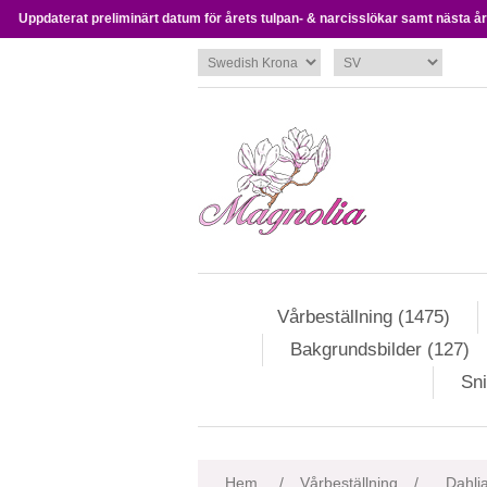
Uppdaterat preliminärt datum för årets tulpan- & narcisslökar samt nästa års
Vårbeställning (1475)
Bakgrundsbilder (127)
Sni
Attributnamn
Att
Hem
/
Vårbeställning
/
Dahlia