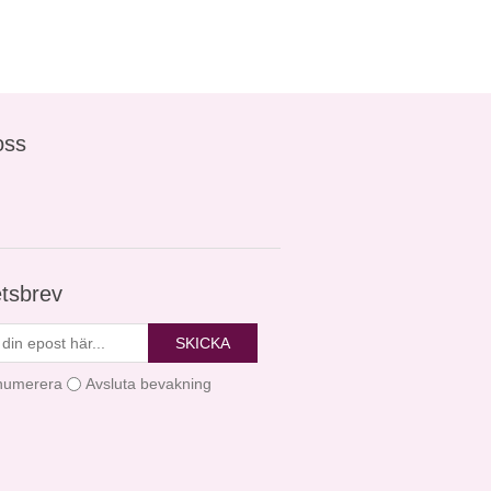
oss
tsbrev
SKICKA
numerera
Avsluta bevakning