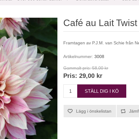
Café au Lait Twist
Framtagen av P.J.M. van Schie från Ne
Artikelnummer:
3008
Gammalt pris:
58,00 kr
Pris:
29,00 kr
STÄLL DIG I KÖ
Lägg i önskelistan
Jämf