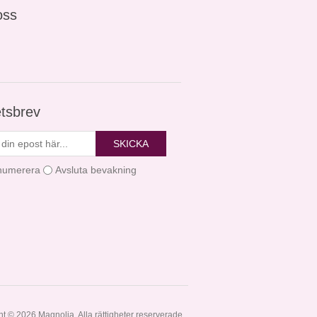
oss
tsbrev
SKICKA
numerera
Avsluta bevakning
t © 2026 Magnolia. Alla rättigheter reserverade.