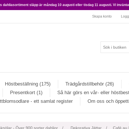
 dahliasortiment släpp är måndag 10 augusti eller tisdag 11 augusti. Vi inväntar 
Skapa konto
Logg
Höstbeställning (175)
Trädgårdstillbehör (26)
Presentkort (1)
Så här görs en vår- eller höstbest
ttblomsodlare - ett samlat register
Om oss och öppett
ributvärde
knölar - Över 900 sorter dahlior
/
Dekorativa Jättar
/
Café au 