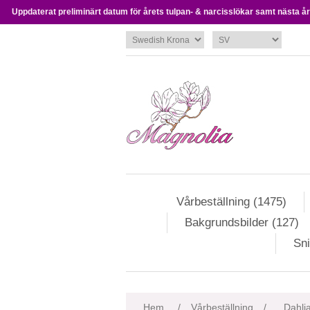
Uppdaterat preliminärt datum för årets tulpan- & narcisslökar samt nästa års
Vårbeställning (1475)
Bakgrundsbilder (127)
Sni
Attributnamn
Att
Hem
/
Vårbeställning
/
Dahlia