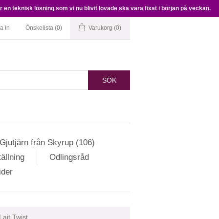
en teknisk lösning som vi nu blivit lovade ska vara fixat i början på veckan.
a in
Önskelista
(0)
Varukorg
(0)
SÖK
Gjutjärn från Skyrup (106)
ällning
Odlingsråd
ider
Lait Twist