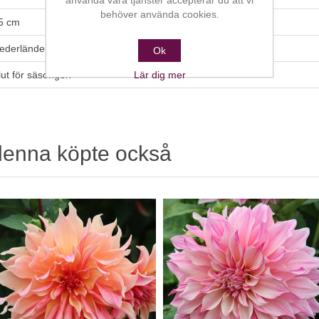
använda våra tjänster accepterar du att vi
behöver använda cookies.
5 cm
ederländerna (NL)
Ok
lut för säsongen
Lär dig mer
denna köpte också