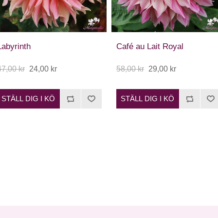
Labyrinth
Café au Lait Royal
47,00 kr
24,00 kr
58,00 kr
29,00 kr
STÄLL DIG I KÖ
STÄLL DIG I KÖ