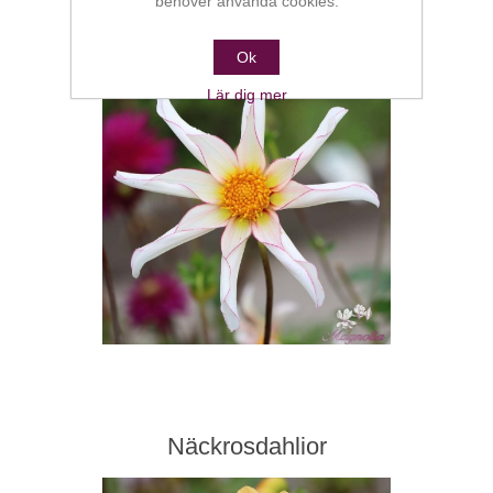
behöver använda cookies.
Orkidédahlior
Ok
Lär dig mer
Näckrosdahlior