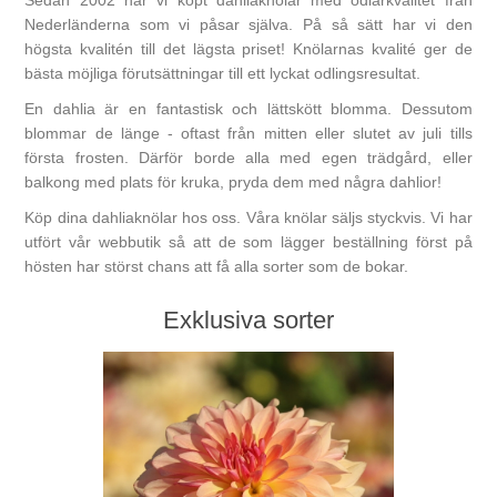
Sedan 2002 har vi köpt dahliaknölar med odlarkvalitet från
Nederländerna som vi påsar själva. På så sätt har vi den
högsta kvalitén till det lägsta priset! Knölarnas kvalité ger de
bästa möjliga förutsättningar till ett lyckat odlingsresultat.
En dahlia är en fantastisk och lättskött blomma. Dessutom
blommar de länge - oftast från mitten eller slutet av juli tills
första frosten. Därför borde alla med egen trädgård, eller
balkong med plats för kruka, pryda dem med några dahlior!
Köp dina dahliaknölar hos oss. Våra knölar säljs styckvis. Vi har
utfört vår webbutik så att de som lägger beställning först på
hösten har störst chans att få alla sorter som de bokar.
Exklusiva sorter