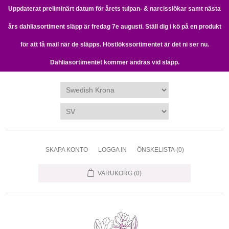
Uppdaterat preliminärt datum för årets tulpan- & narcisslökar samt nästa
års dahliasortiment släpp är fredag 7e augusti. Ställ dig i kö på en produkt
för att få mail när de släpps. Höstlökssortimentet är det ni ser nu.
Dahliasortimentet kommer ändras vid släpp.
SKAPA KONTO
LOGGA IN
ÖNSKELISTA
(0)
VARUKORG
(0)