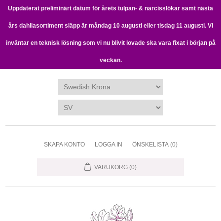
Uppdaterat preliminärt datum för årets tulpan- & narcisslökar samt nästa
års dahliasortiment släpp är måndag 10 augusti eller tisdag 11 augusti. Vi
inväntar en teknisk lösning som vi nu blivit lovade ska vara fixat i början på
veckan.
SKAPA KONTO
LOGGA IN
ÖNSKELISTA
(0)
VARUKORG
(0)