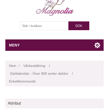
SÖK
MENY
Hem
/
Vårbeställning
/
Dahliaknölar - Över 900 sorter dahlior
/
Enkelblommande
Attribut