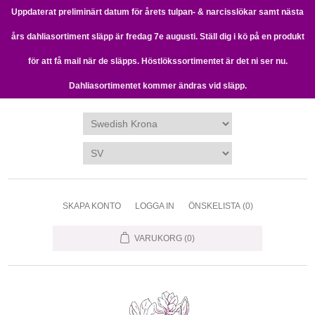
Uppdaterat preliminärt datum för årets tulpan- & narcisslökar samt nästa
års dahliasortiment släpp är fredag 7e augusti. Ställ dig i kö på en produkt
för att få mail när de släpps. Höstlökssortimentet är det ni ser nu.
Dahliasortimentet kommer ändras vid släpp.
SKAPA KONTO
LOGGA IN
ÖNSKELISTA
(0)
VARUKORG
(0)