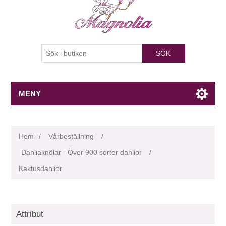
SÖK
MENY
Hem
/
Vårbeställning
/
Dahliaknölar - Över 900 sorter dahlior
/
Kaktusdahlior
Attribut