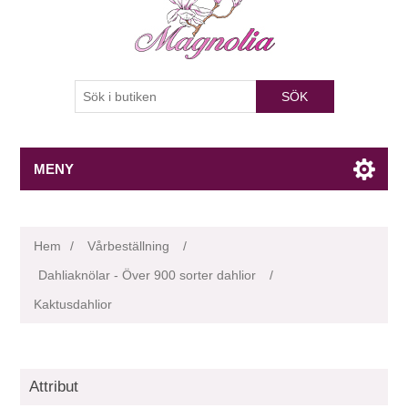
SÖK
MENY
Hem
/
Vårbeställning
/
Dahliaknölar - Över 900 sorter dahlior
/
Kaktusdahlior
Attribut