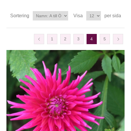
Sortering
Visa
per sida
1
2
3
4
5