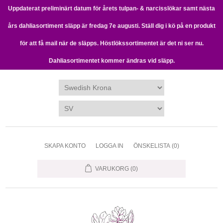
Uppdaterat preliminärt datum för årets tulpan- & narcisslökar samt nästa
års dahliasortiment släpp är fredag 7e augusti. Ställ dig i kö på en produkt
för att få mail när de släpps. Höstlökssortimentet är det ni ser nu.
Dahliasortimentet kommer ändras vid släpp.
SKAPA KONTO
LOGGA IN
ÖNSKELISTA
(0)
VARUKORG
(0)