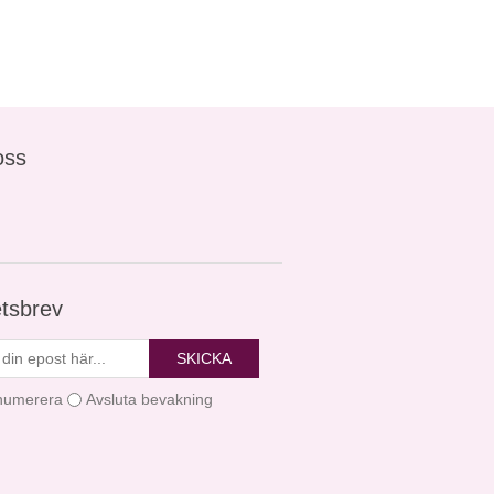
oss
tsbrev
SKICKA
numerera
Avsluta bevakning