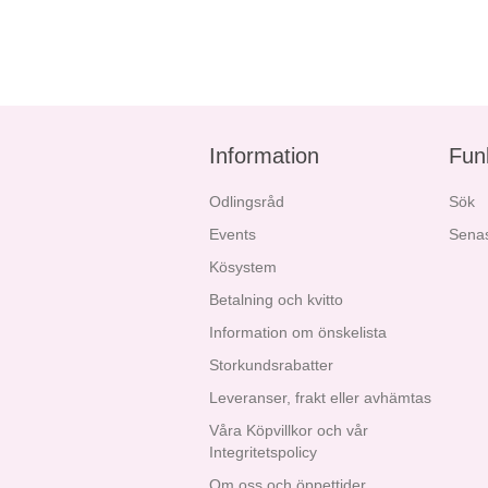
Information
Fun
Odlingsråd
Sök
Events
Senas
Kösystem
Betalning och kvitto
Information om önskelista
Storkundsrabatter
Leveranser, frakt eller avhämtas
Våra Köpvillkor och vår
Integritetspolicy
Om oss och öppettider