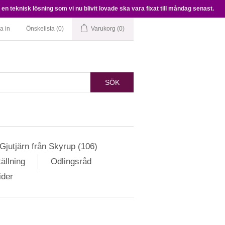
en teknisk lösning som vi nu blivit lovade ska vara fixat till måndag senast.
a in
Önskelista
(0)
Varukorg
(0)
SÖK
Gjutjärn från Skyrup (106)
ällning
Odlingsråd
ider