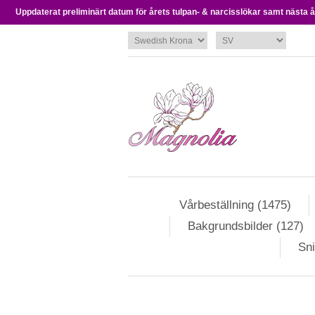
Uppdaterat preliminärt datum för årets tulpan- & narcisslökar samt nästa års
Vårbeställning (1475)
Bakgrundsbilder (127)
Sni