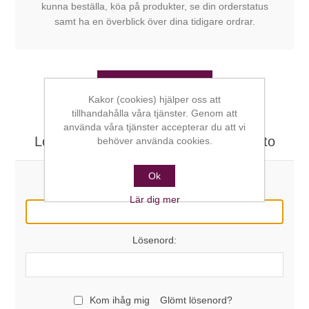
kunna beställa, köa på produkter, se din orderstatus
samt ha en överblick över dina tidigare ordrar.
SKAPA KONTO
Kakor (cookies) hjälper oss att
tillhandahålla våra tjänster. Genom att
använda våra tjänster accepterar du att vi
Logga in här om du redan har ett konto
behöver använda cookies.
Ok
E-post:
Lär dig mer
Lösenord:
Kom ihåg mig
Glömt lösenord?