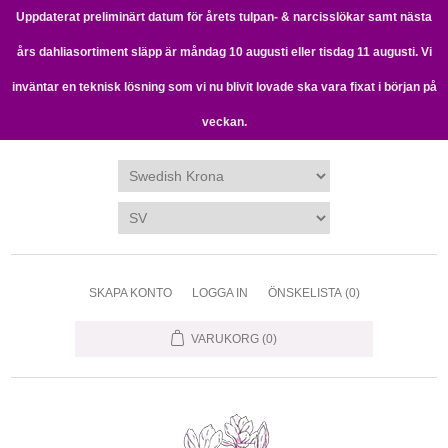
Uppdaterat preliminärt datum för årets tulpan- & narcisslökar samt nästa
års dahliasortiment släpp är måndag 10 augusti eller tisdag 11 augusti. Vi
inväntar en teknisk lösning som vi nu blivit lovade ska vara fixat i början på
veckan.
SKAPA KONTO
LOGGA IN
ÖNSKELISTA
(0)
VARUKORG
(0)