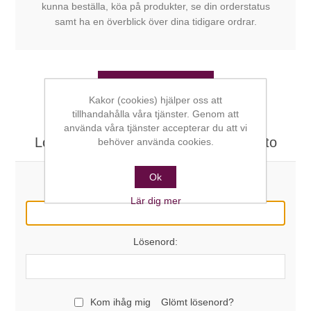
kunna beställa, köa på produkter, se din orderstatus
samt ha en överblick över dina tidigare ordrar.
SKAPA KONTO
Kakor (cookies) hjälper oss att
tillhandahålla våra tjänster. Genom att
använda våra tjänster accepterar du att vi
Logga in här om du redan har ett konto
behöver använda cookies.
Ok
E-post:
Lär dig mer
Lösenord:
Kom ihåg mig
Glömt lösenord?