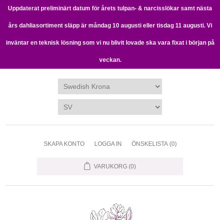
Uppdaterat preliminärt datum för årets tulpan- & narcisslökar samt nästa
års dahliasortiment släpp är måndag 10 augusti eller tisdag 11 augusti. Vi
inväntar en teknisk lösning som vi nu blivit lovade ska vara fixat i början på
veckan.
SKAPA KONTO
LOGGA IN
ÖNSKELISTA
(0)
VARUKORG
(0)