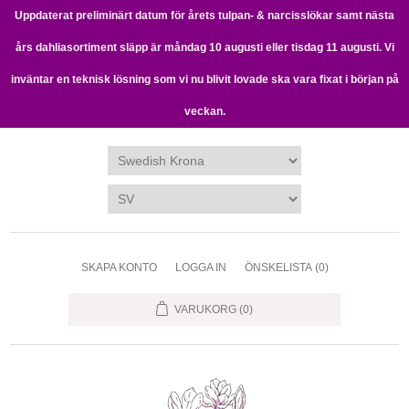
Uppdaterat preliminärt datum för årets tulpan- & narcisslökar samt nästa
års dahliasortiment släpp är måndag 10 augusti eller tisdag 11 augusti. Vi
inväntar en teknisk lösning som vi nu blivit lovade ska vara fixat i början på
veckan.
SKAPA KONTO
LOGGA IN
ÖNSKELISTA
(0)
VARUKORG
(0)