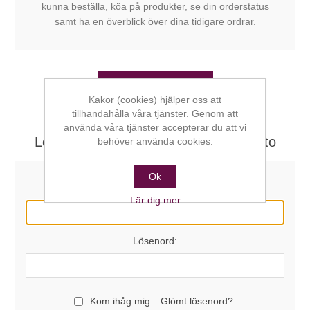
kunna beställa, köa på produkter, se din orderstatus
samt ha en överblick över dina tidigare ordrar.
SKAPA KONTO
Kakor (cookies) hjälper oss att
tillhandahålla våra tjänster. Genom att
använda våra tjänster accepterar du att vi
Logga in här om du redan har ett konto
behöver använda cookies.
Ok
E-post:
Lär dig mer
Lösenord:
Kom ihåg mig
Glömt lösenord?