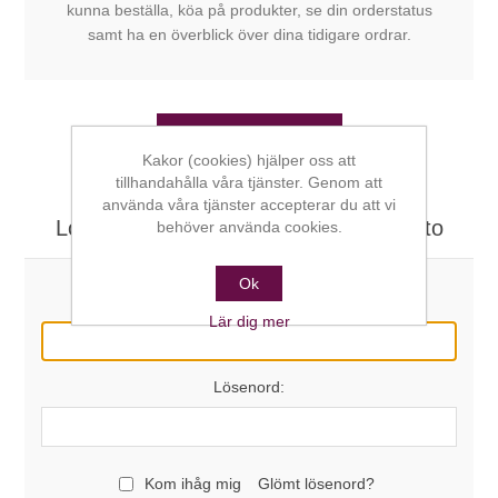
kunna beställa, köa på produkter, se din orderstatus
samt ha en överblick över dina tidigare ordrar.
SKAPA KONTO
Kakor (cookies) hjälper oss att
tillhandahålla våra tjänster. Genom att
använda våra tjänster accepterar du att vi
Logga in här om du redan har ett konto
behöver använda cookies.
Ok
E-post:
Lär dig mer
Lösenord:
Kom ihåg mig
Glömt lösenord?