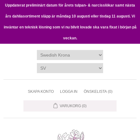
Uppdaterat preliminärt datum för årets tulpan- & narcisslökar samt nästa
års dahliasortiment släpp är måndag 10 augusti eller tisdag 11 augusti. Vi
inväntar en teknisk lösning som vi nu blivit lovade ska vara fixat i början på
veckan.
SKAPA KONTO
LOGGA IN
ÖNSKELISTA
(0)
VARUKORG
(0)