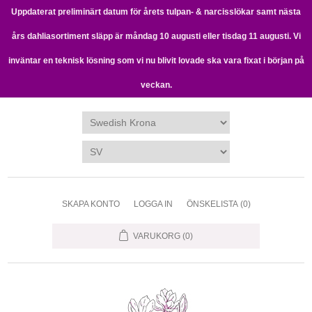
Uppdaterat preliminärt datum för årets tulpan- & narcisslökar samt nästa
års dahliasortiment släpp är måndag 10 augusti eller tisdag 11 augusti. Vi
inväntar en teknisk lösning som vi nu blivit lovade ska vara fixat i början på
veckan.
SKAPA KONTO
LOGGA IN
ÖNSKELISTA
(0)
VARUKORG
(0)