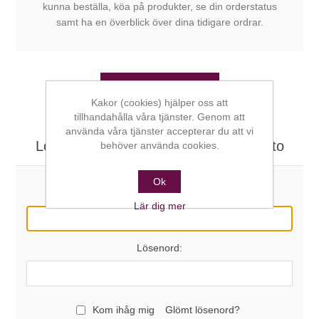
kunna beställa, köa på produkter, se din orderstatus
samt ha en överblick över dina tidigare ordrar.
SKAPA KONTO
Kakor (cookies) hjälper oss att
tillhandahålla våra tjänster. Genom att
använda våra tjänster accepterar du att vi
Logga in här om du redan har ett konto
behöver använda cookies.
Ok
E-post:
Lär dig mer
Lösenord:
Kom ihåg mig
Glömt lösenord?