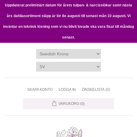
Uppdaterat preliminärt datum för årets tulpan- & narcisslökar samt nästa
års dahliasortiment släpp är lör 8e augusti till senast mån 10 augusti. Vi
inväntar en teknisk lösning som vi nu blivit lovade ska vara fixat till måndag
senast.
SKAPA KONTO
LOGGA IN
ÖNSKELISTA
(0)
VARUKORG
(0)