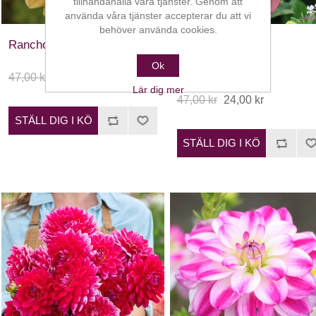
tillhandahålla våra tjänster. Genom att
använda våra tjänster accepterar du att vi
behöver använda cookies.
Rancho
Rawhide
Ok
47,00 kr
24,00 kr
Lär dig mer
47,00 kr
24,00 kr
STÄLL DIG I KÖ
STÄLL DIG I KÖ