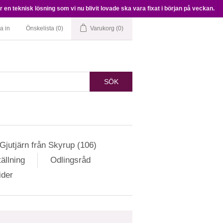
en teknisk lösning som vi nu blivit lovade ska vara fixat i början på veckan.
a in
Önskelista
(0)
Varukorg
(0)
SÖK
Gjutjärn från Skyrup (106)
ällning
Odlingsråd
ider