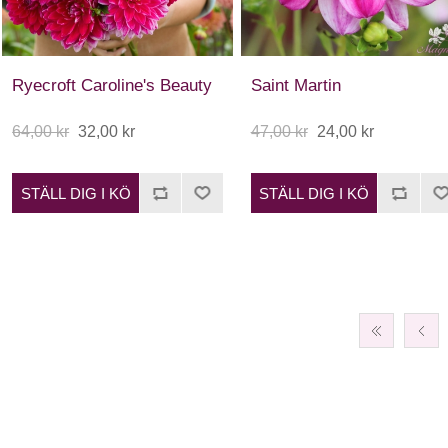
Ryecroft Caroline's Beauty
Saint Martin
64,00 kr
32,00 kr
47,00 kr
24,00 kr
STÄLL DIG I KÖ
STÄLL DIG I KÖ