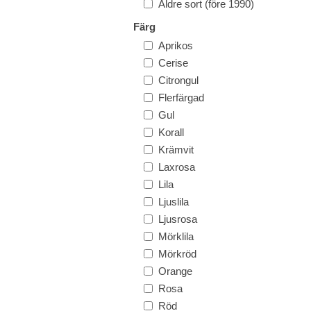
Äldre sort (före 1990)
Färg
Aprikos
Cerise
Citrongul
Flerfärgad
Gul
Korall
Krämvit
Laxrosa
Lila
Ljuslila
Ljusrosa
Mörklila
Mörkröd
Orange
Rosa
Röd