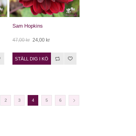
Sam Hopkins
47,00 kr
24,00 kr
STÄLL DIG I KÖ
2
3
4
5
6