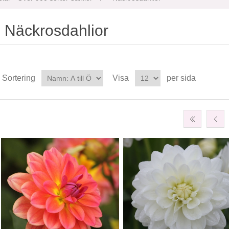
Näckrosdahlior
Sortering
Visa
per sida