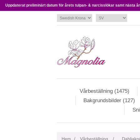
Uppdaterat preliminärt datum för årets tulpan- & narcisslökar samt nästa års
Vårbeställning (1475)
Bakgrundsbilder (127)
Sni
Hem
/
Vårbeställning
/
Dahliaknö