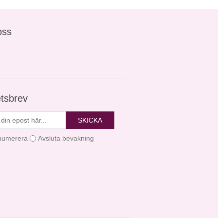
oss
tsbrev
SKICKA
numerera
Avsluta bevakning