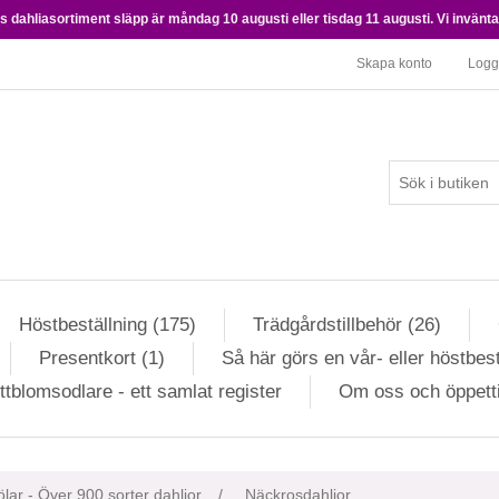
 dahliasortiment släpp är måndag 10 augusti eller tisdag 11 augusti. Vi inväntar 
Skapa konto
Logg
Höstbeställning (175)
Trädgårdstillbehör (26)
Presentkort (1)
Så här görs en vår- eller höstbest
ttblomsodlare - ett samlat register
Om oss och öppett
lar - Över 900 sorter dahlior
/
Näckrosdahlior