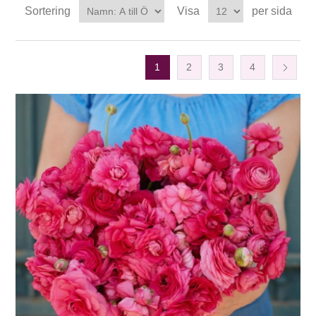
Sortering
Visa
per sida
1
2
3
4