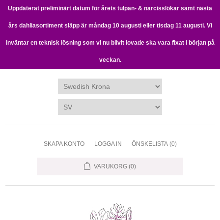
Uppdaterat preliminärt datum för årets tulpan- & narcisslökar samt nästa
års dahliasortiment släpp är måndag 10 augusti eller tisdag 11 augusti. Vi
inväntar en teknisk lösning som vi nu blivit lovade ska vara fixat i början på
veckan.
SKAPA KONTO
LOGGA IN
ÖNSKELISTA
(0)
VARUKORG
(0)