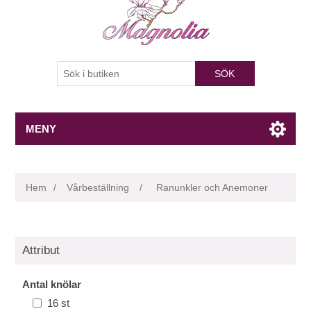
SÖK
MENY
Hem
/
Vårbeställning
/
Ranunkler och Anemoner
Attribut
Antal knölar
16 st