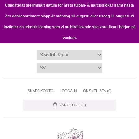
Uppdaterat preliminärt datum för årets tulpan- & narcisslökar samt nästa
års dahliasortiment släpp är måndag 10 augusti eller tisdag 11 augusti. Vi
inväntar en teknisk lösning som vi nu blivit lovade ska vara fixat i början på
veckan.
SKAPA KONTO
LOGGA IN
ÖNSKELISTA
(0)
VARUKORG
(0)