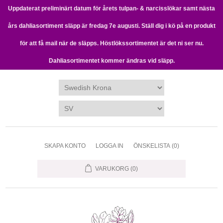
Uppdaterat preliminärt datum för årets tulpan- & narcisslökar samt nästa
års dahliasortiment släpp är fredag 7e augusti. Ställ dig i kö på en produkt
för att få mail när de släpps. Höstlökssortimentet är det ni ser nu.
Dahliasortimentet kommer ändras vid släpp.
SKAPA KONTO
LOGGA IN
ÖNSKELISTA
(0)
VARUKORG
(0)