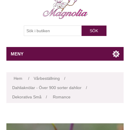
SÖK
MENY
Attributnamn
Attributvärde
Hem
/
Vårbeställning
/
Dahliaknölar - Över 900 sorter dahlior
/
Dekorativa Små
/
Romance