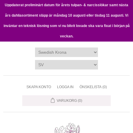
Uppdaterat preliminärt datum för årets tulpan- & narcisslökar samt nästa
års dahliasortiment släpp är måndag 10 augusti eller tisdag 11 augusti. Vi
inväntar en teknisk lösning som vi nu blivit lovade ska vara fixat i början på
veckan.
SKAPA KONTO
LOGGA IN
ÖNSKELISTA
(0)
VARUKORG
(0)