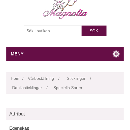
SÖK
MENY
Hem
/
Vårbeställning
/
Sticklingar
/
Dahliasticklingar
/
Speciella Sorter
Attribut
Egenskap