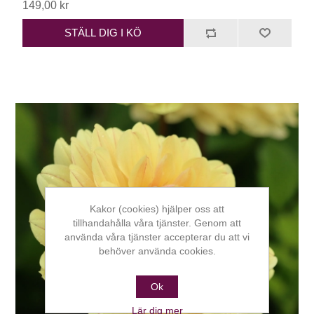
149,00 kr
STÄLL DIG I KÖ
Kakor (cookies) hjälper oss att
tillhandahålla våra tjänster. Genom att
använda våra tjänster accepterar du att vi
behöver använda cookies.
Ok
Lär dig mer