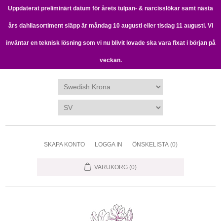
Uppdaterat preliminärt datum för årets tulpan- & narcisslökar samt nästa
års dahliasortiment släpp är måndag 10 augusti eller tisdag 11 augusti. Vi
inväntar en teknisk lösning som vi nu blivit lovade ska vara fixat i början på
veckan.
SKAPA KONTO
LOGGA IN
ÖNSKELISTA
(0)
VARUKORG
(0)