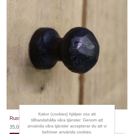
Kakor (cookies) hjälper oss att
Rustik dörrknopp
tillhandahålla våra tjänster. Genom att
använda våra tjänster accepterar du att vi
35,00 kr
behöver använda cookies.