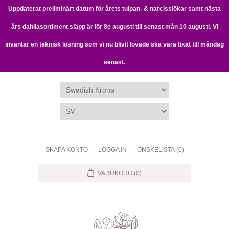
Uppdaterat preliminärt datum för årets tulpan- & narcisslökar samt nästa
års dahliasortiment släpp är lör 8e augusti till senast mån 10 augusti. Vi
inväntar en teknisk lösning som vi nu blivit lovade ska vara fixat till måndag
senast.
SKAPA KONTO
LOGGA IN
ÖNSKELISTA
(0)
VARUKORG
(0)