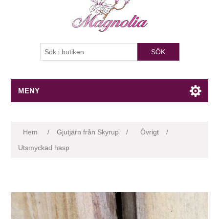
SÖK
MENY
Attributnamn
Attributvärde
Hem
/
Gjutjärn från Skyrup
/
Övrigt
/
Utsmyckad hasp