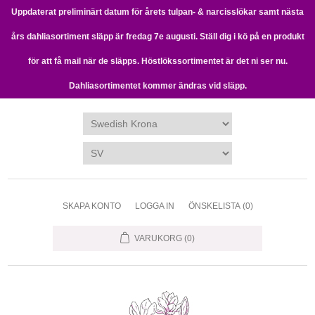
Uppdaterat preliminärt datum för årets tulpan- & narcisslökar samt nästa
års dahliasortiment släpp är fredag 7e augusti. Ställ dig i kö på en produkt
för att få mail när de släpps. Höstlökssortimentet är det ni ser nu.
Dahliasortimentet kommer ändras vid släpp.
SKAPA KONTO
LOGGA IN
ÖNSKELISTA
(0)
VARUKORG
(0)