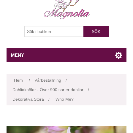
SÖK
MENY
Attributnamn
Attributvärde
Hem
/
Vårbeställning
/
Dahliaknölar - Över 900 sorter dahlior
/
Dekorativa Stora
/
Who Me?