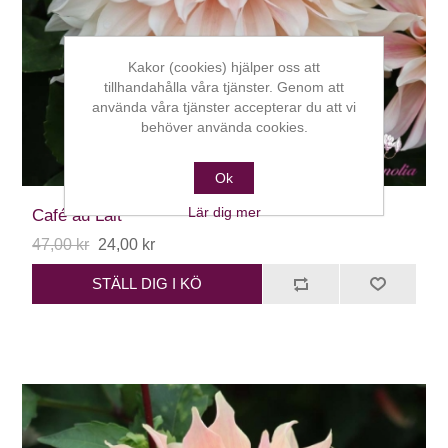
Kakor (cookies) hjälper oss att
tillhandahålla våra tjänster. Genom att
använda våra tjänster accepterar du att vi
behöver använda cookies.
Ok
Lär dig mer
Café au Lait
47,00 kr
24,00 kr
STÄLL DIG I KÖ