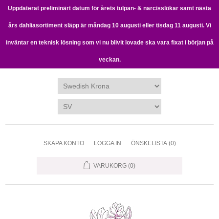
Uppdaterat preliminärt datum för årets tulpan- & narcisslökar samt nästa
års dahliasortiment släpp är måndag 10 augusti eller tisdag 11 augusti. Vi
inväntar en teknisk lösning som vi nu blivit lovade ska vara fixat i början på
veckan.
SKAPA KONTO
LOGGA IN
ÖNSKELISTA
(0)
VARUKORG
(0)